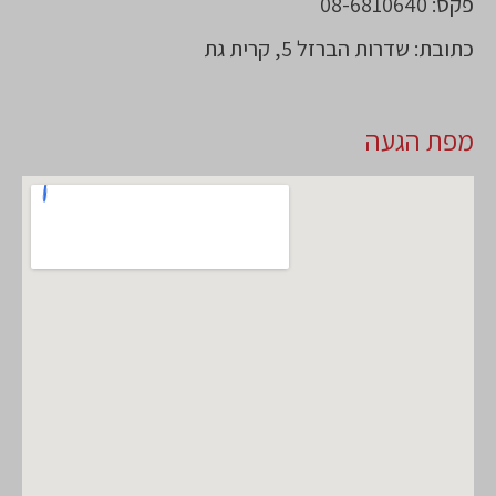
פקס: 08-6810640
כתובת: שדרות הברזל 5, קרית גת
מפת הגעה