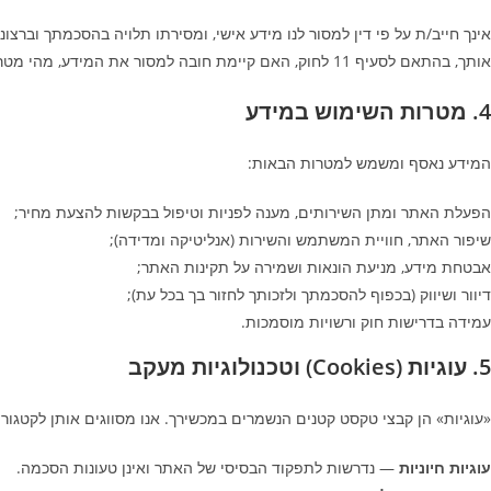
אינך חייב/ת על פי דין למסור לנו מידע אישי, ומסירתו תלויה בהסכמתך ובר
אותך, בהתאם לסעיף 11 לחוק, האם קיימת חובה למסור את המידע, מהי מטרת השימוש בו, ולמי הוא עשוי להימסר.
4. מטרות השימוש במידע
המידע נאסף ומשמש למטרות הבאות:
הפעלת האתר ומתן השירותים, מענה לפניות וטיפול בבקשות להצעת מחיר;
שיפור האתר, חוויית המשתמש והשירות (אנליטיקה ומדידה);
אבטחת מידע, מניעת הונאות ושמירה על תקינות האתר;
דיוור ושיווק (בכפוף להסכמתך ולזכותך לחזור בך בכל עת);
עמידה בדרישות חוק ורשויות מוסמכות.
5. עוגיות (Cookies) וטכנולוגיות מעקב
«עוגיות» הן קבצי טקסט קטנים הנשמרים במכשירך. אנו מסווגים אותן לקטגורי
עוגיות חיוניות
— נדרשות לתפקוד הבסיסי של האתר ואינן טעונות הסכמה.