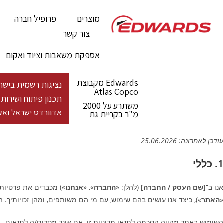
מוצרים
פרופיל חברה
צור קשר
אספקת משאבות וציוד ואקום
Edwards מקבוצת
נציגות רשמית בישראל - מעל 100 שנות פעילות גלובלית לייצור פתרונות ואקום 
Atlas Copco
תכנון פיתוח ושירו
משתרע על 2000
אדוורדס ישראל ואקו
מ"ר בקריית גת
עודכן לאחרונה: 25.06.2026
1. כללי
אנו ב־
[שם העסק / החברה]
(להלן: «
החברה
», «
אנחנו
«
האתר
»), כיצד אנו עושים בהם שימוש, עם מי הם משותפים, ומהן זכויותיך. המדיניות נכתבה בהת
השימוש באתר מהווה הסכמה לתנאי מדיניות זו. אם אינך מסכים/ה לתנאים 