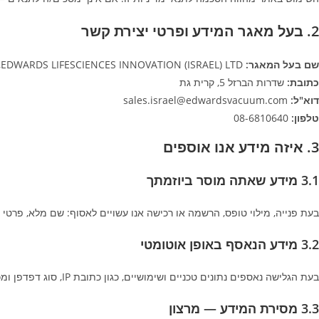
2. בעל מאגר המידע ופרטי יצירת קשר
שם בעל המאגר:
EDWARDS LIFESCIENCES INNOVATION (ISRAEL) LTD, ח.פ. 513850057
כתובת:
שדרות הברזל 5, קרית גת
דוא"ל:
sales.israel@edwardsvacuum.com
טלפון:
08-6810640
3. איזה מידע אנו אוספים
3.1 מידע שאתה מוסר ביוזמתך
בעת פנייה, מילוי טופס, הרשמה או רכישה אנו עשויים לאסוף: שם מלא, פרטי ה
3.2 מידע הנאסף באופן אוטומטי
בעת הגלישה נאספים נתונים טכניים ושימושיים, כגון כתובת IP, סוג דפדפן ומכשיר, מערכת הפעלה, עמודים שנצפו, מקור ההגעה ונתוני שימוש — לרבות באמצעות עוגיות (ראו סעיף 5).
3.3 מסירת המידע — מרצון