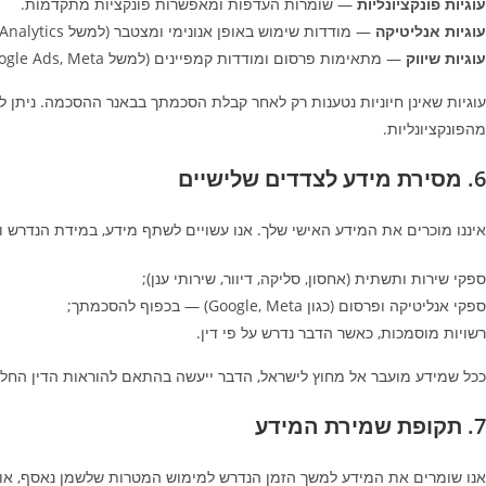
עוגיות פונקציונליות
— שומרות העדפות ומאפשרות פונקציות מתקדמות.
עוגיות אנליטיקה
— מודדות שימוש באופן אנונימי ומצטבר (למשל Google Analytics).
עוגיות שיווק
— מתאימות פרסום ומודדות קמפיינים (למשל Google Ads, Meta).
עוגיות שאינן חיוניות נטענות רק לאחר קבלת הסכמתך בבאנר ההסכמה. ניתן 
מהפונקציונליות.
6. מסירת מידע לצדדים שלישיים
איננו מוכרים את המידע האישי שלך. אנו עשויים לשתף מידע, במידת הנדרש ו
ספקי שירות ותשתית (אחסון, סליקה, דיוור, שירותי ענן);
ספקי אנליטיקה ופרסום (כגון Google, Meta) — בכפוף להסכמתך;
רשויות מוסמכות, כאשר הדבר נדרש על פי דין.
ככל שמידע מועבר אל מחוץ לישראל, הדבר ייעשה בהתאם להוראות הדין החל 
7. תקופת שמירת המידע
אנו שומרים את המידע למשך הזמן הנדרש למימוש המטרות שלשמן נאסף, או כנד