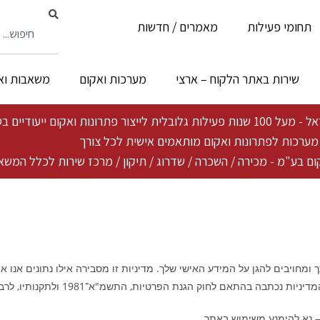
תחומי פעילות
מאמרים / חדשות
שירות באתר הלקוח – ארצי
מערכות ואקום
משאבות וא
ייעודיים בטכנולוגיה פורצת דרך ייחודית
ת מערכות לפתרונות ואקום מותאמים אישית לכל צורך
ם בע"מ - מכירה / השכרה / שדרוג / תיקון / מרכז שירות לכלל המשא
אם לחוק הגנת הפרטיות, התשמ"א־1981 ולתקנותיו, לרבות תיקון 13 לחוק.
— נא להימנע משימוש באתר.