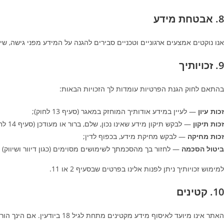
8. אבטחת מידע
אנו נוקטים אמצעים ארגוניים וטכניים סבירים להגנה על המידע מפני גישה, שימוש או חשיפה בלתי מו
9. זכויותיך
בהתאם לחוק הגנת הפרטיות עומדות לך הזכויות הבאות:
זכות עיון
— לעיין במידע אודותיך המוחזק במאגר (סעיף 13 לחוק);
זכות תיקון
— לבקש תיקון מידע שאינו נכון, שלם, ברור או מעודכן (סעיף 14 לחוק);
זכות מחיקה
— לבקש מחיקת מידע, בכפוף לדין;
ביטול הסכמה
— לחזור בך מהסכמתך לשימושים מסוימים (כגון דיוור ושיווק) 
למימוש זכויותיך ניתן לפנות אלינו בפרטים שבסעיף 2 או 11.
10. קטינים
האתר אינו מיועד לאיסוף מידע מקטינים מתחת לגיל 18 ביודעין. אם הינך הורה/אפוטרופוס וסבור/ה שילדך מסר מידע — נא לפנות אלינו ונפעל למחיקתו.