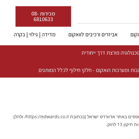
מכירות 08-
6810633
קום
אביזרים ורכיבים לוואקום
מדידה | גילוי | בקרה
בות ומערכות הואקום - חלקי חילוף לכלל המותגים
») מכבדים את פרטיותך ומחויבים להגן על המידע האישי שלך. מדיניות זו מסבירה אילו נתונים אנו אוספים באתר אדוורדס ישראל (בכתובת https://edwards.co.il/ ולהלן: