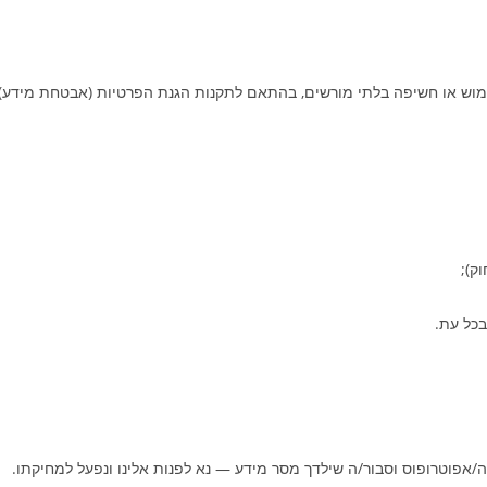
רשים, בהתאם לתקנות הגנת הפרטיות (אבטחת מידע), התשע"ז־2017. עם זאת, אין באפשרותנו להבטיח חס
בכל עת.