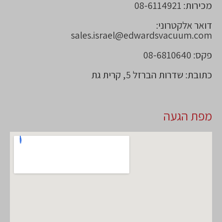
מכירות: 08-6114921
דואר אלקטרוני:
sales.israel@edwardsvacuum.com
פקס: 08-6810640
כתובת: שדרות הברזל 5, קרית גת
מפת הגעה