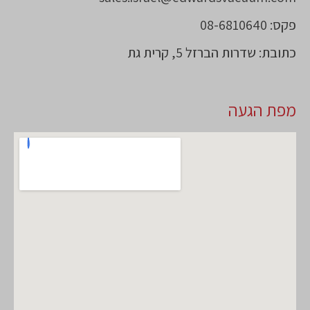
פקס: 08-6810640
כתובת: שדרות הברזל 5, קרית גת
מפת הגעה