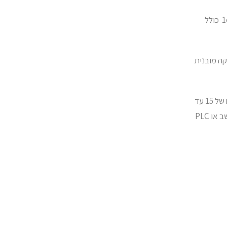
עם טווח מדידות שנע מאטמוספירה עד 1e-9mbar כולל
קה מובנית
המדידים הדיגיטליים זקוקים למתח אספקה בטווח של 15 עד
48V ולאחר מכן ניתן לקרא אותם ישירות דרך מחשב או PLC