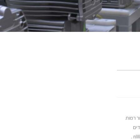
ר רמות
דים