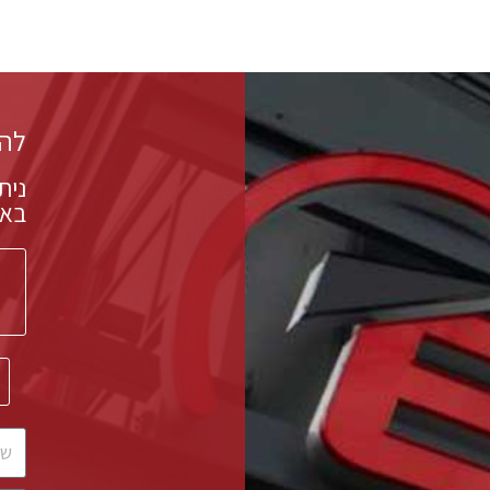
להצ
נית
באמ