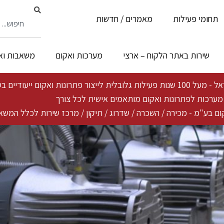
תחומי פעילות
מאמרים / חדשות
שירות באתר הלקוח – ארצי
מערכות ואקום
משאבות וא
ייעודיים בטכנולוגיה פורצת דרך ייחודית
ת מערכות לפתרונות ואקום מותאמים אישית לכל צורך
ם בע"מ - מכירה / השכרה / שדרוג / תיקון / מרכז שירות לכלל המשא