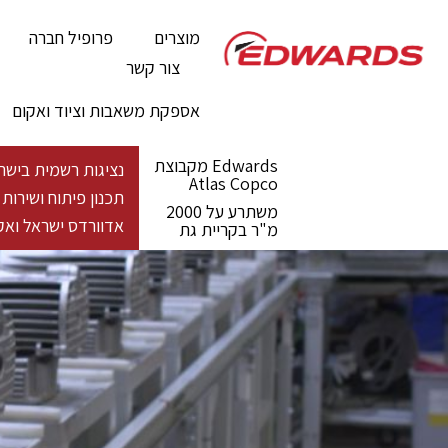
מוצרים
פרופיל חברה
צור קשר
אספקת משאבות וציוד ואקום
Edwards מקבוצת
נציגות רשמית בישראל - מעל 100 שנות פעילות גלובלית לייצור פתרונות ואקום 
Atlas Copco
תכנון פיתוח ושירו
משתרע על 2000
אדוורדס ישראל ואקו
מ"ר בקריית גת