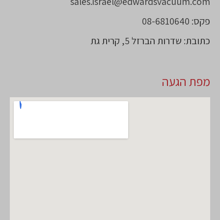
sales.israel@edwardsvacuum.com
פקס: 08-6810640
כתובת: שדרות הברזל 5, קרית גת
מפת הגעה