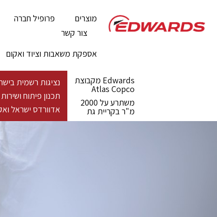
מוצרים
פרופיל חברה
צור קשר
אספקת משאבות וציוד ואקום
Edwards מקבוצת
נציגות רשמית בישראל - מעל 100 שנות פעילות גלובלית לייצור פתרונות ואקום 
Atlas Copco
תכנון פיתוח ושירו
משתרע על 2000
אדוורדס ישראל ואקו
מ"ר בקריית גת