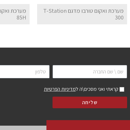
מערכת ואקום טורבו מדגם T-Station
85H
300
קראתי ואני מסכים\ה ל
מדיניות הפרטיות
שליחה