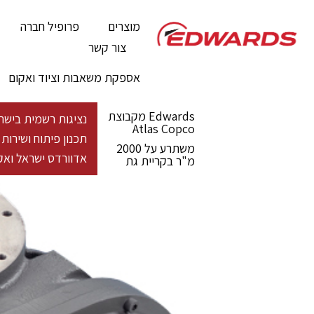
מוצרים
פרופיל חברה
צור קשר
אספקת משאבות וציוד ואקום
Edwards מקבוצת
נציגות רשמית בישראל - מעל 100 שנות פעילות גלובלית לייצור פתרונות ואקום 
Atlas Copco
תכנון פיתוח ושירו
משתרע על 2000
אדוורדס ישראל ואקו
מ"ר בקריית גת