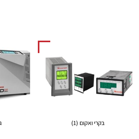
בקרי ואקום
(1)
ג