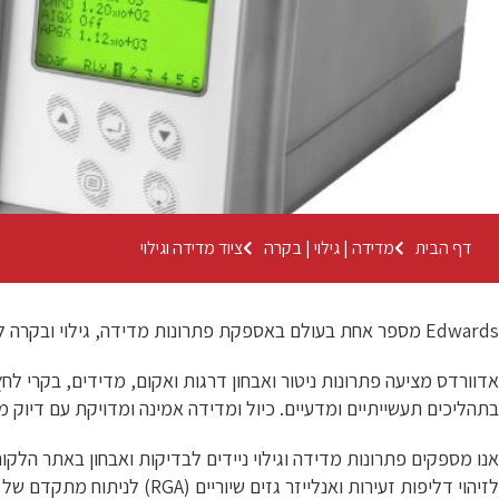
דף הבית
מדידה | גילוי | בקרה
ציוד מדידה וגילוי
Edwards מספר אחת בעולם באספקת פתרונות מדידה, גילוי ובקרה לוואקום.
אדוורדס מציעה פתרונות ניטור ואבחון דרגות ואקום, מדידים, בקרי לח
בתהליכים תעשייתיים ומדעיים. כיול ומדידה אמינה ומדויקת עם דיוק מ
אנו מספקים פתרונות מדידה וגילוי ניידים לבדיקות ואבחון באתר הלקו
לזיהוי דליפות זעירות ואנלייזר גזים שיוריים (RGA) לניתוח מתקדם של הרכב גזים במערכות ואקום.