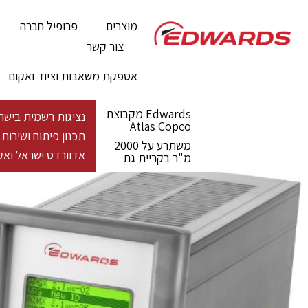
מוצרים
פרופיל חברה
צור קשר
אספקת משאבות וציוד ואקום
Edwards מקבוצת
נציגות רשמית בישראל - מעל 100 שנות פעילות גלובלית לייצור פתרונות ואקום 
Atlas Copco
תכנון פיתוח ושירו
משתרע על 2000
אדוורדס ישראל ואקו
מ"ר בקריית גת