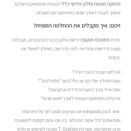
חזוקה מונעת וחלקי חילוף כללי
תבטיח שהמשאבה שלכם
משיך לעבוד לאורך שנים במינימום זמן השבתה.
יכום: איך מקבלים את ההחלטה הסופית?
חירת
משאבת ואקום
דורשת איזון בין צרכים טכניים, מגבלות
ציב ודרישות עתידיות. לפני הרכישה, מומלץ לשאול את
צמכם:
הו לחץ העבודה הנדרש לי?
ם התהליך שלי נקי או כולל גזים "מלוכלכים"?
ם יש לי צורך במערכת ניידת או קבועה?
הי עלות התחזוקה הצפויה לאורך חמש שנים?
באתר edwards.co.il אנו מציעים מגוון רחב של פתרונות
מותאמים לכל אתגר טכנולוגי. בין אם אתם זקוקים למשאבת
טורבו מתקדמת, מערכת T-Station מוכנה לשימוש או חלקי