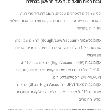
בנת רמות הוואקום: הצעד הראשון בבחירה
פני שצוללים למפרטים טכניים, חשוב להגדיר מהי רמת
וואקום הנדרשת עבורכם. נהוג לחלק את עולם הוואקום לשלוש
גוריות עיקריות:
ום גס/נמוך (Rough/Low Vacuum):
לחצים שבין לחץ
אטמוספרי ל-1 מיליבר. משמש לרוב בשינוע חומרים, אריזת
ון וייבוש.
ום גבוה (High Vacuum – HV):
לחצים שבין 10^-3
ל-10^-9 מיליבר. נדרש במיקרוסקופיה אלקטרונית, תהליכי
PVD וייצור סמיקונדקטורים.
ום גבוה מאוד (Ultra-High Vacuum – UHV):
לחצים
נמוכים מ-10^-9 מיליבר. אופייני למאיצי חלקיקים ומחקרים
מדעי החומרים.