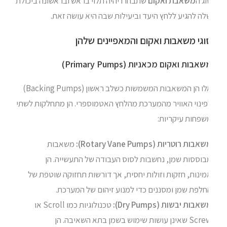
ג ה
משאבת ואקום
שתבחרו יהיה תלוי בראש ובראשונה ביכולת
ה להגיע ללחץ היעד וביעילות שבה היא עושה זאת.
וגי משאבות ואקום והמאפיינים שלהן
אבות ואקום מכאניות (Primary Pumps)
אלו הן המשאבות המשמשות כשלב ראשון (Backing Pumps)
פינוי האוויר מהמערכת מהלחץ האטמוספרי. הן מתחלקות לשתי
שפחות עיקריות:
בות רוטריות (Rotary Vane Pumps):
משאבות
בוססות שמן, נחשבות לסוס העבודה של התעשייה. הן
ינות, חזקות וזולות יחסית, אך דורשות תחזוקה שוטפת של
חלפת שמן ומסננים כדי למנוע זיהום של המערכת.
אבות יבשות (Dry Pumps):
טכנולוגיות כמו Scroll או
Screw שאינן עושות שימוש בשמן בתא השאיבה. הן