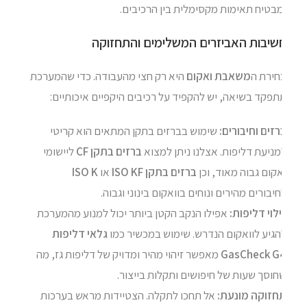
בטיח תאימות מקסימלית בין הרכיבים.
שיבות האביזרים המשלימים והתחזוקה
חירת ה
משאבת ואקום
היא רק חצי מהעבודה. כדי שהמערכת
פקד בשיאה, יש להקפיד על רכיבים היקפיים איכותיים:
זים וחיבורים:
שימוש בברזים בתקן המתאים הוא קריטי
ניעת דליפות. אצלנו ניתן למצוא
ברזים בתקן CF
ליישומי
קום גבוה מאוד, וכן
ברזים בתקן ISO KF
או
ISO K
יבורים מהירים ונוחים בוואקום בינוני וגבוה.
לוי דליפות:
אפילו הנקב הקטן ביותר יכול למנוע מהמערכת
הגיע לוואקום הנדרש. שימוש במכשיר כמו
גלאי דליפות
GasCheck G
מאפשר זיהוי מהיר ומדויק של דליפות גז, מה
וסך שעות של חיפושים ותקלות בייצור.
חזוקה מונעת:
אל תחכו לתקלה. הצטיידות מראש בערכות