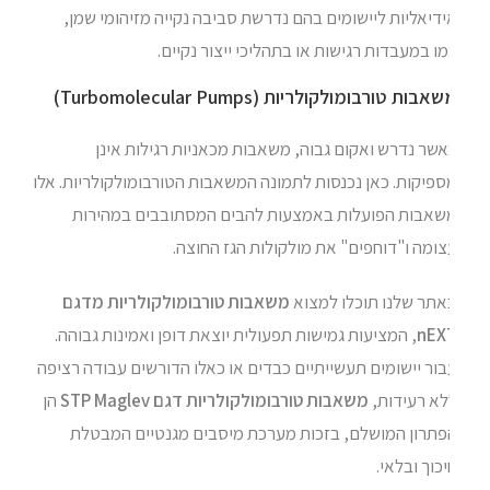
דיאליות ליישומים בהם נדרשת סביבה נקייה מזיהומי שמן,
ו במעבדות רגישות או בתהליכי ייצור נקיים.
אבות טורבומולקולריות (Turbomolecular Pumps)
שר נדרש ואקום גבוה, משאבות מכאניות רגילות אינן
פיקות. כאן נכנסות לתמונה המשאבות הטורבומולקולריות. אלו
שאבות הפועלות באמצעות להבים המסתובבים במהירות
ומה ו"דוחפים" את מולקולות הגז החוצה.
אתר שלנו תוכלו למצוא
משאבות טורבומולקולריות מדגם
nEX
, המציעות גמישות תפעולית יוצאת דופן ואמינות גבוהה.
ור יישומים תעשייתיים כבדים או כאלו הדורשים עבודה רציפה
לא רעידות,
משאבות טורבומולקולריות דגם STP Maglev
הן
פתרון המושלם, בזכות מערכת מיסבים מגנטיים המבטלת
כוך ובלאי.