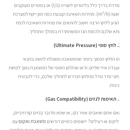
נמדדת בדרך כלל בליטרים לשנייה (l/s) או במטרים מעוקבים
לשעה (m³/h). מהירות השאיבה קובעת כמה זמן ייקח למערכת
הגיע ללחץ הרצוי. חשוב להתאים את מהירות השאיבה לנפח
תא שלכם ולכמות הגז המשתחררת במהלך התהליך.
Ultimate)
הו הלחץ הנמוך ביותר שהמשאבה מסוגלת להשיג בתנאי
עבדה אידיאליים. ודאו שהלחץ הסופי של המשאבה נמוך לפחות
חצי סדר גודל מהלחץ הנדרש לתהליך שלכם, כדי להבטיח
יבות.
Gas Co)
ם אתם שואבים אוויר נקי, או שמא מדובר בגזים קורוזיביים,
יקים או רעילים? יישומים כימיים דורשים
משאבת ואקום
עם