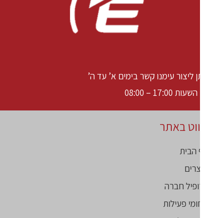
ן ליצור עימנו קשר בימים א’ עד ה’
עות 17:00 – 08:00
ווט באתר
הבית
רים
פיל חברה
מי פעילות