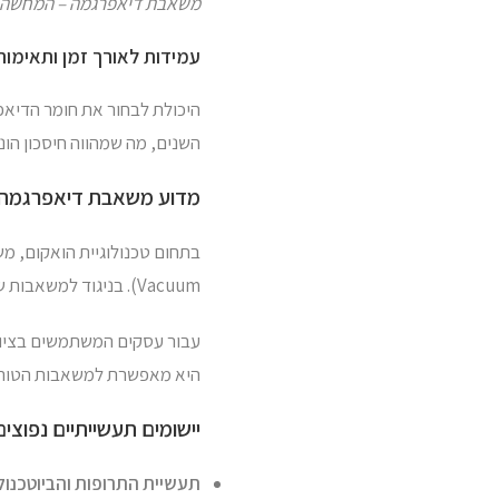
משאבת דיאפרגמה – המחשה ל
עמידות לאורך זמן ותאימות
היכולת לבחור את חומר הדיאפ
השנים, מה שמהווה חיסכון הונ
מדוע משאבת דיאפרגמה ה
Vacuum). בניגוד למשאבות שמן, משאבות דיאפרגמה אינן פולטות אדי שמן לחלל העבודה או למערכת, מה שחוסך את הצורך במסנני שמן יקרים ובתחזוקה מלכלכת.
עבור עסקים המשתמשים בציו
היא מאפשרת למשאבות הטורבו
יישומים תעשייתיים נפוצים
תעשיית התרופות והביוטכנולו