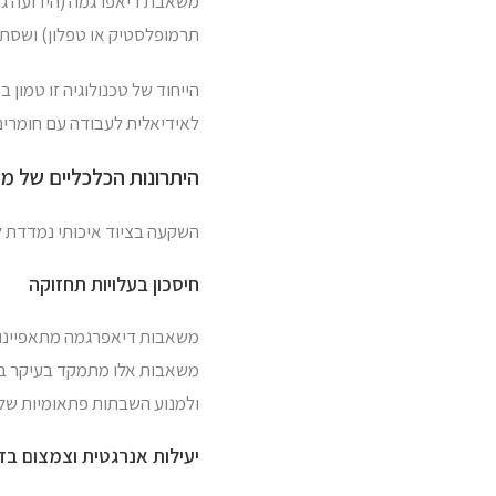
משאבת דיאפרגמה (הידועה גם
תרמופלסטיק או טפלון) ושסתומ
הייחוד של טכנולוגיה זו טמו
לאידיאלית לעבודה עם חומרים ק
היתרונות הכלכליים של 
השקעה בציוד איכותי נמדדת לא רק במחיר הרכישה, 
חיסכון בעלויות תחזוקה
משאבות דיאפרגמה מתאפיינות
משאבות אלו מתמקד בעיקר בבד
ולמנוע השבתות פתאומיות של קו
יעילות אנרגטית וצמצום בזב