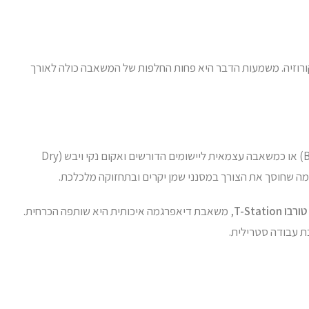
ורוזיה. משמעות הדבר היא פחות החלפות של המשאבה כולה לאורך
בתחום טכנולוגיית הואקום, משאבת דיאפרגמה משמשת לעיתים קרובות כמשאבת גיבוי (Backing Pump) או כמשאבה עצמאית ליישומים הדורשים ואקום נקי ויבש (Dry
T-Statio
, משאבת דיאפרגמה איכותית היא שותפה הכרחית.
ת עבודה סטרילית.