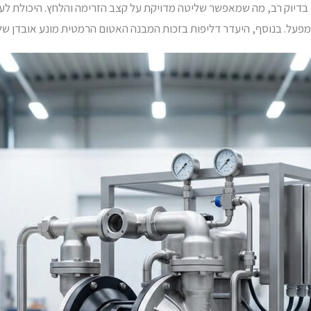
בדיוק רב, מה שמאפשר שליטה מדויקת על קצב הזרימה והלחץ. היכולת לעב
פעל. בנוסף, היעדר דליפות בזכות המבנה האטום הרמטית מונע אובדן של ח