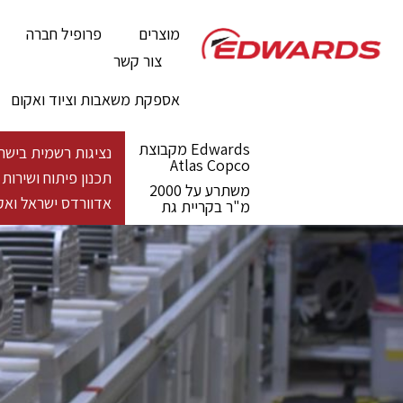
מוצרים
פרופיל חברה
צור קשר
אספקת משאבות וציוד ואקום
Edwards מקבוצת
נציגות רשמית בישראל - מעל 100 שנות פעילות גלובלית לייצור פתרונות ואקום 
Atlas Copco
תכנון פיתוח ושירו
משתרע על 2000
אדוורדס ישראל ואקו
מ"ר בקריית גת