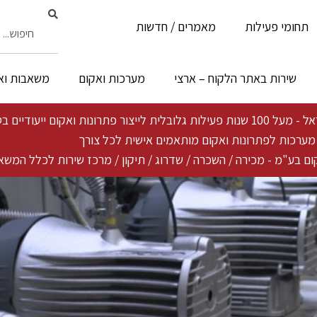
תחומי פעילות
מאמרים / חדשות
שירות באתר הלקוח – ארצי
מערכות ואקום
משאבות וא
ייעודיים בטכנולוגיה פורצת דרך ייחודית
ת מערכות לפתרונות ואקום מותאמים אישית לכל צורך
ם בע"מ - מכירה / השכרה / שדרוג / תיקון / מרכז שירות לכלל המשא