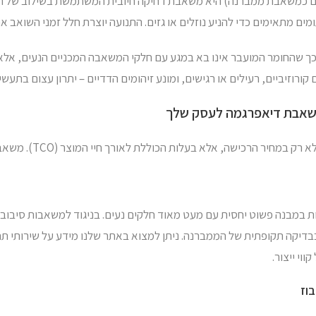
 כמשאבת ממברנה) היא משאבת דחיקה חיובית המשתמשת בשילוב של תנוע
ים מתאימים כדי להניע נוזלים או גזים. התנועה יוצרת חלל זמני השואב א
ן בכך שהחומר המועבר אינו בא במגע עם חלקי המשאבה המכניים הנעים, א
ורוזיביים, רעילים או רגישים, ומונע זיהומים הדדיים – יתרון עצום בתעש
משאבת דיאפרגמה לעסק שלך
אלא בעלות הכוללת לאורך חיי המוצר (TCO). משאבת דיאפרגמה מציעה מספר יתרונות כלכליים מובהקים:
 במבנה פשוט יחסית עם מעט מאוד חלקים נעים. בניגוד למשאבות סיבובי
יקה תקופתית של הממברנה. ניתן למצוא באתר שלנו מידע על שירותי תחזו
וי ייצור.
וז