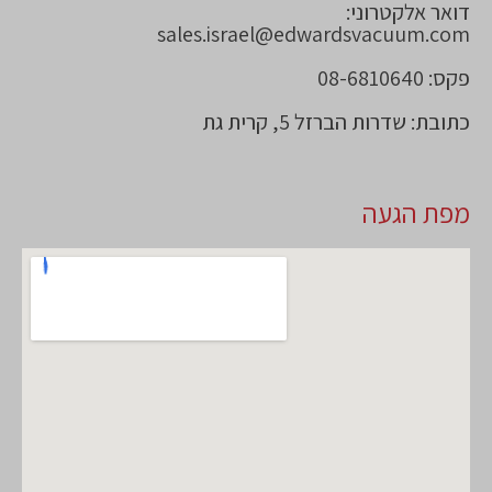
דואר אלקטרוני:
sales.israel@edwardsvacuum.com
פקס: 08-6810640
כתובת: שדרות הברזל 5, קרית גת
מפת הגעה